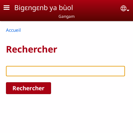
Aller au contenu principal
Bigɛngɛnb ya bùol
Se
Gangam
Breadcrumb
Accueil
Rechercher