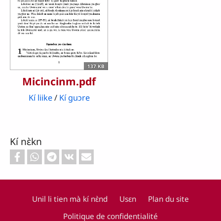
137 KB
Micincinm.pdf
Kí liike
/
Kí guɔre
Kí nɛ̀kn
Unil li tien mà kí nɛ̀nd
Usɛn
Plan du site
Politique de confidentialité