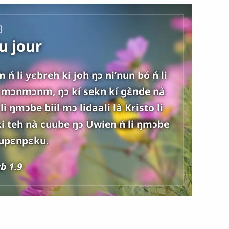
u jour
 ń li yɛbreh ki joh ŋɔ niʼnun bó ń li
 mɔnmɔnm, ŋɔ kí sekn kí gɛ̀nde nà
i ŋmɔbe biil mɔ lidaali là Kristo li
u ki teh nà cuube ŋɔ Uwien ń li ŋmɔbe
kupɛnpɛku.
ab 1.9