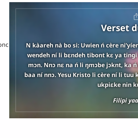
Verset d
onc
N kàareh nà bo si: Uwien ń cère niʼyíem
wendeh ní li bɛndeh tibont kɛ ya tingi
mɔn. Nnɔ nɛ na ń li ŋmɔbe jɔknt, ka ń l
baa ní nnɔ. Yesu Kristo li cère ní li tu
ukpiɛke nin 
Filipi ya