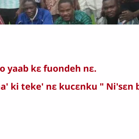
o yaab kɛ fuondeh nɛ.
taa' ki teke' nɛ kucɛnku " Ni'sɛn b