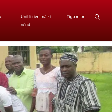
a
Unil li tien mà kí
Tigbɔntɔr
nɛ̀nd