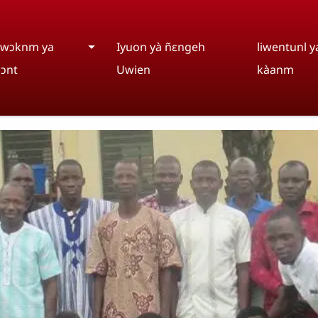
wɔknm ya
Iyuon yà ñɛngeh
liwentunl y
ɔnt
Uwien
kàanm