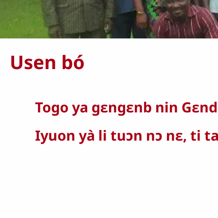
Usen bó
Togo ya gɛngɛnb nin Gɛnd
Iyuon yà li tuɔn nɔ nɛ, ti 