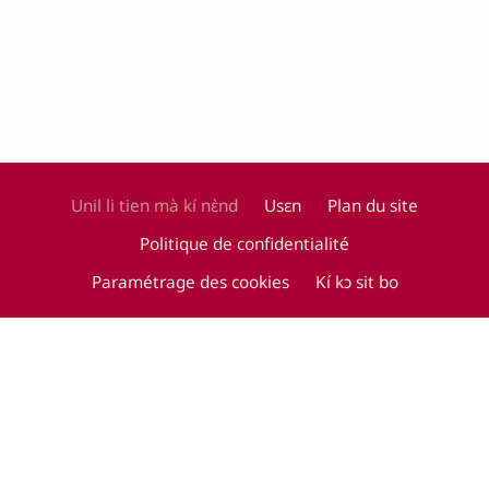
Unil li tien mà kí nɛ̀nd
Usɛn
Plan du site
Politique de confidentialité
Footer
Paramétrage des cookies
Kí kɔ sit bo