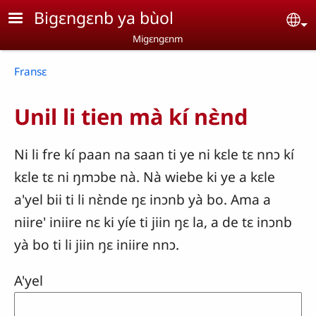
Aller au contenu principal
Bigɛngɛnb ya bùol
Se
Migɛngɛnm
Breadcrumb
Fransɛ
Unil li tien mà kí nɛ̀nd
Ni li fre kí paan na saan ti ye ni kɛle tɛ nnɔ kí
kɛle tɛ ni ŋmɔbe nà. Nà wiebe ki ye a kɛle
a'yel bii ti li nɛ̀nde ŋɛ inɔnb yà bo. Ama a
niire' iniire nɛ ki yíe ti jiin ŋɛ la, a de tɛ inɔnb
yà bo ti li jiin ŋɛ iniire nnɔ.
A'yel